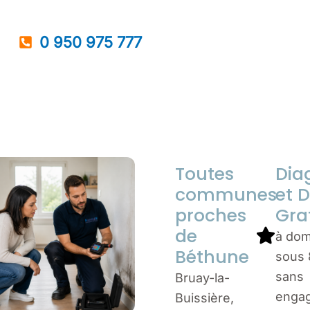
0 950 975 777
Toutes
Dia
communes
et D
proches
Gra
de
à dom
Béthune
sous 
sans
Bruay-la-
enga
Buissière,