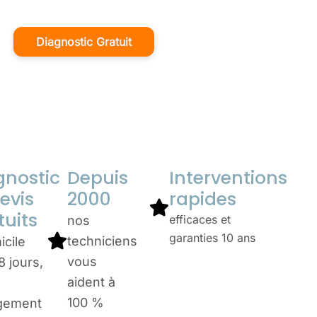
Diagnostic Gratuit
gnostic
Depuis
Interventions
evis
2000
rapides
tuits
efficaces et
nos
garanties 10 ans
techniciens
icile
vous
8 jours,
aident à
100 %
gement