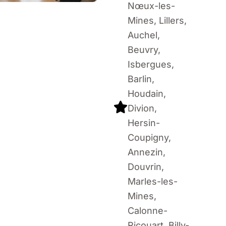
Nœux-les-
Mines, Lillers,
Auchel,
Beuvry,
Isbergues,
Barlin,
Houdain,
Divion,
Hersin-
Coupigny,
Annezin,
Douvrin,
Marles-les-
Mines,
Calonne-
Ricouart, Billy-