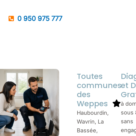
0 950 975 777
Toutes
Dia
communes
et D
des
Gra
Weppes
à dom
sous 
Haubourdin,
sans
Wavrin, La
enga
Bassée,