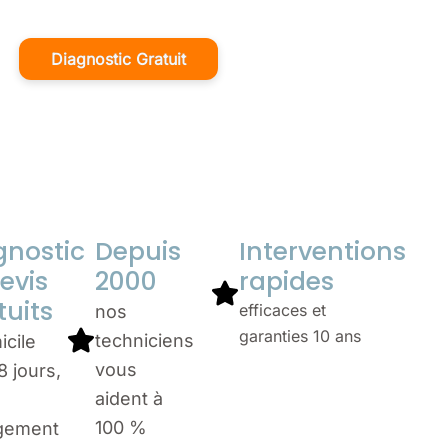
Diagnostic Gratuit
gnostic
Depuis
Interventions
evis
2000
rapides
tuits
efficaces et
nos
garanties 10 ans
techniciens
icile
vous
8 jours,
aident à
100 %
gement