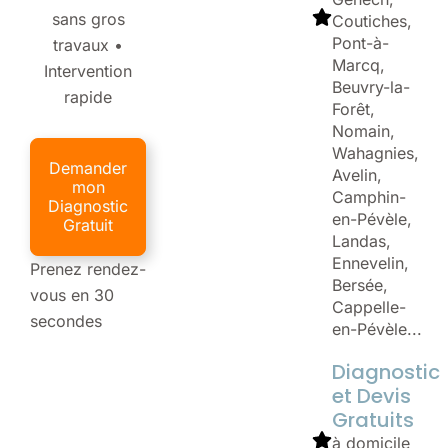
sans gros
Coutiches,
Pont-à-
travaux •
Marcq,
Intervention
Beuvry-la-
rapide
Forêt,
Nomain,
Wahagnies,
Demander
Avelin,
mon
Camphin-
Diagnostic
en-Pévèle,
Gratuit
Landas,
Ennevelin,
Prenez rendez-
Bersée,
vous en 30
Cappelle-
secondes
en-Pévèle...
Diagnostic
et Devis
Gratuits
à domicile