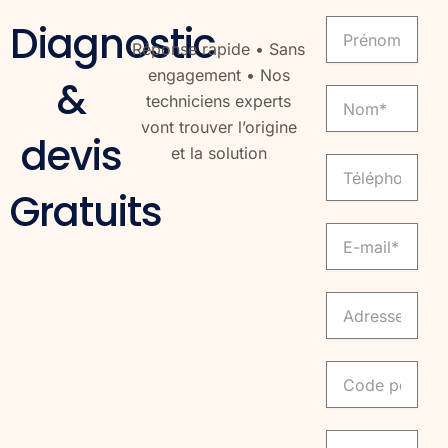
Prenom
Diagnostic
Réponse rapide • Sans
engagement • Nos
&
Nom
techniciens experts
vont trouver l’origine
devis
et la solution
Telephone
Gratuits
Email
Adresse
Code
Ville