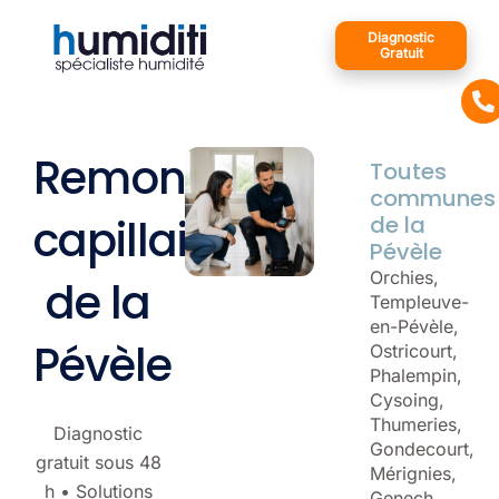
Aller
Diagnostic
au
Gratuit
contenu
Remontées
Toutes
communes
capillaires
de la
Pévèle
Orchies,
de la
Templeuve-
en-Pévèle,
Pévèle
Ostricourt,
Phalempin,
Cysoing,
Thumeries,
Diagnostic
Gondecourt,
gratuit sous 48
Mérignies,
h • Solutions
Genech,