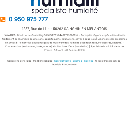
0 950 975 777
1287, Rue de Lille - 59262 SAINGHIN EN MELANTOIS
humiditi ®
– Good House Consulting SAS (SIRET :
84432775900016)
– Entreprise régionale spécialisée dans le
traitement de l’humidité des maisons, appartements, habitations, caves & sous-sols | Diagnostic des problèmes
d’humidité : Remontées capillaires (bas de murs humides, humidité ascensionnelle, moisissures, salpêtre) –
Condensation (moisissures, buée, odeurs) – Infiltrations d’eau (inondation) | Spécialiste humidité Hauts de
France : 59 Nord – 62 Pas-de-Calais
Conditions générales | Mentions légales |
Confidentialité
|
Sitemap
|
Cookies
| © Tous droits réservés –
humiditi ®
2000-2026