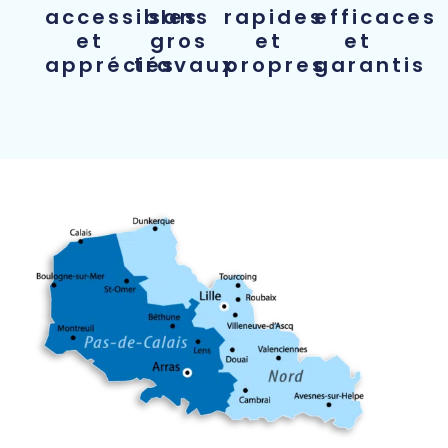
accessibles
sans
rapides
efficaces
et
gros
et
et
appréciés
travaux
propres
garantis