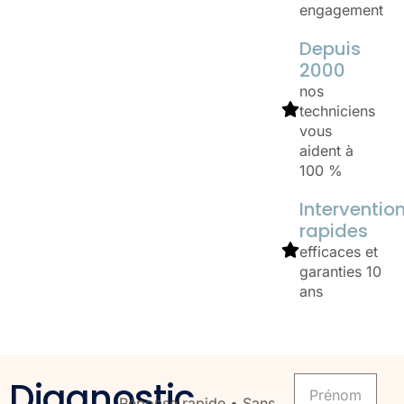
engagement
Depuis
2000
nos
techniciens
vous
aident à
100 %
Interventio
rapides
efficaces et
garanties 10
ans
Prenom
Diagnostic
Réponse rapide • Sans