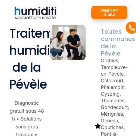
contenu
Diagnostic
Gratuit
Traitement
Toutes
communes
humidité
de la
Pévèle
Orchies,
de la
Templeuve-
en-Pévèle,
Pévèle
Ostricourt,
Phalempin,
Cysoing,
Thumeries,
Diagnostic
Gondecourt,
gratuit sous 48
Mérignies,
h • Solutions
Genech,
sans gros
Coutiches,
Pont-à-
travaux •