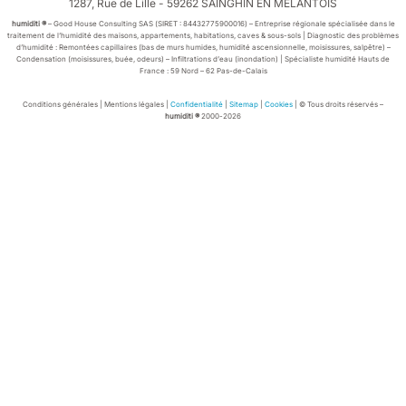
1287, Rue de Lille - 59262 SAINGHIN EN MELANTOIS
humiditi ®
– Good House Consulting SAS (SIRET :
84432775900016)
– Entreprise régionale spécialisée dans le
traitement de l’humidité des maisons, appartements, habitations, caves & sous-sols | Diagnostic des problèmes
d’humidité : Remontées capillaires (bas de murs humides, humidité ascensionnelle, moisissures, salpêtre) –
Condensation (moisissures, buée, odeurs) – Infiltrations d’eau (inondation) | Spécialiste humidité Hauts de
France : 59 Nord – 62 Pas-de-Calais
Conditions générales | Mentions légales |
Confidentialité
|
Sitemap
|
Cookies
| © Tous droits réservés –
humiditi ®
2000-2026