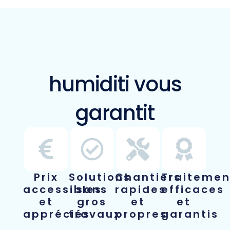
humiditi vous
garantit
Prix
Solutions
Chantiers
Traitemen
accessibles
sans
rapides
efficaces
et
gros
et
et
appréciés
travaux
propres
garantis