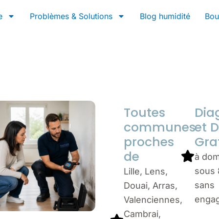
e
Problèmes & Solutions
Blog humidité
Bou
Toutes
Dia
communes
et D
proches
Gra
de
à dom
sous 
Lille, Lens,
sans
Douai, Arras,
enga
Valenciennes,
Cambrai,