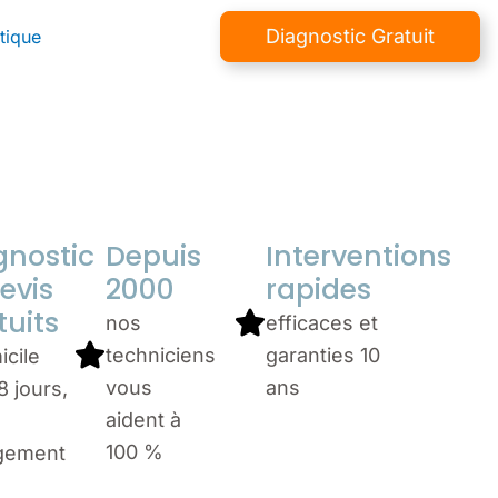
Diagnostic Gratuit
tique
gnostic
Depuis
Interventions
evis
2000
rapides
tuits
nos
efficaces et
techniciens
garanties 10
icile
vous
ans
8 jours,
aident à
100 %
gement