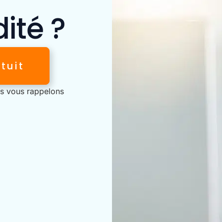
ité ?
tuit
us vous rappelons